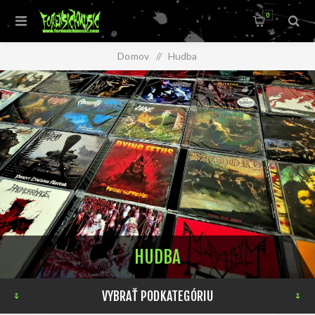
0
Domov
/
Hudba
HUDBA
VYBRAŤ PODKATEGÓRIU