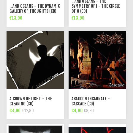
...AND OCEANS - THE
...AND OCEANS - THE DYNAMIC
SYMMETRY OF I - THE CIRCLE
GALLERY OF THOUGHTS (CD)
OF O (CD)
€13,90
€13,90
A CROWN OF LIGHT - THE
ABADDON INCARNATE -
CLEARING (CD)
CASCADE (CD)
€4,90
€4,90
€12,90
€9,90