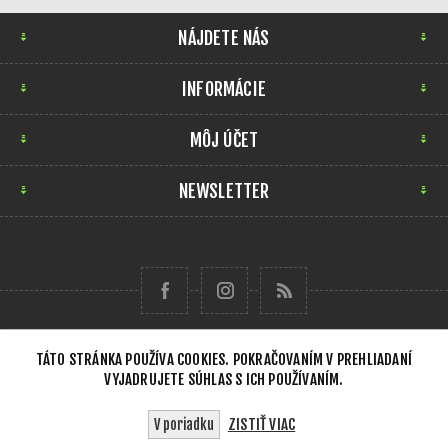
NÁJDETE NÁS
INFORMÁCIE
MÔJ ÚČET
NEWSLETTER
TÁTO STRÁNKA POUŽÍVA COOKIES. POKRAČOVANÍM V PREHLIADANÍ
VYJADRUJETE SÚHLAS S ICH POUŽÍVANÍM.
Copyright © 2026 Forensick Music. Všetky práva
vyhradené.
ZISTIŤ VIAC
V poriadku