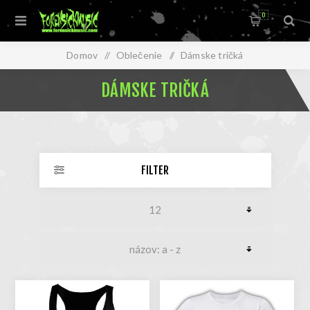
0
Domov
/
Oblečenie
/
Dámske tričká
DÁMSKE TRIČKÁ
FILTER