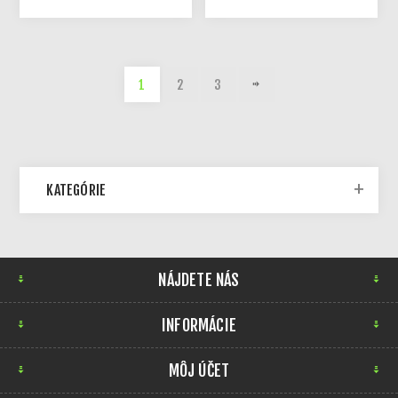
1
2
3
KATEGÓRIE
NÁJDETE NÁS
INFORMÁCIE
MÔJ ÚČET