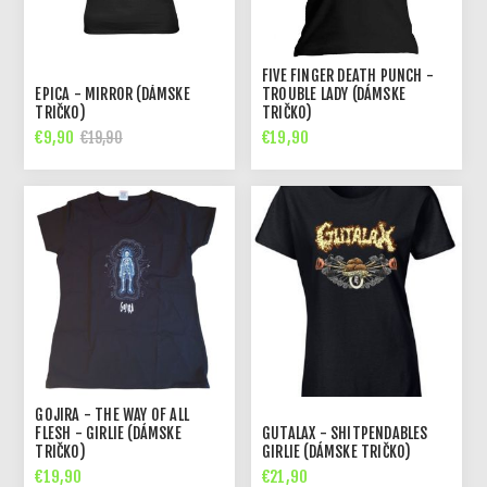
FIVE FINGER DEATH PUNCH -
EPICA - MIRROR (DÁMSKE
TROUBLE LADY (DÁMSKE
TRIČKO)
TRIČKO)
€9,90
€19,90
€19,90
GOJIRA - THE WAY OF ALL
FLESH - GIRLIE (DÁMSKE
GUTALAX - SHITPENDABLES
TRIČKO)
GIRLIE (DÁMSKE TRIČKO)
€19,90
€21,90