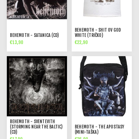
BEHEMOTH - SHIT OV GOD
BEHEMOTH - SATANICA (CD)
WHITE (TRIČKO)
€13,90
€22,90
BEHEMOTH - SVENTEVITH
(STORMING NEAR THE BALTIC)
BEHEMOTH - THE APOSTASY
(CD)
(MINI-TAŠKA)