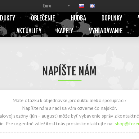
ODUKTY
OBLEČENIE
HUDBA
DOPLNKY
AKTUALITY
KAPELY
VYHĽADÁVANIE
NAPÍŠTE NÁM
Máte otázku k objednávke, produktu alebo spolupráci?
Napíšte nám a radi sa vám ozveme čo najskôr.
alovej sezóny (jún – august) môže byť vybavenie správ z kontaktn
e. Pre urgentné záležitosti nás prosím kontaktujte na:
shop@foren