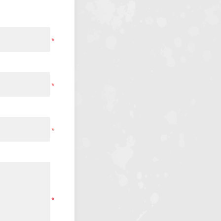
*
*
*
*