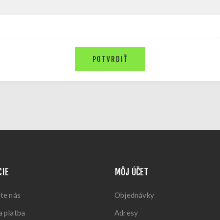
POTVRDIŤ
CIE
MÔJ ÚČET
te nás
Objednávky
 platba
Adresy