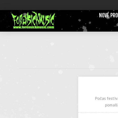
NOVÉ PR
Počas festiv
pomalši