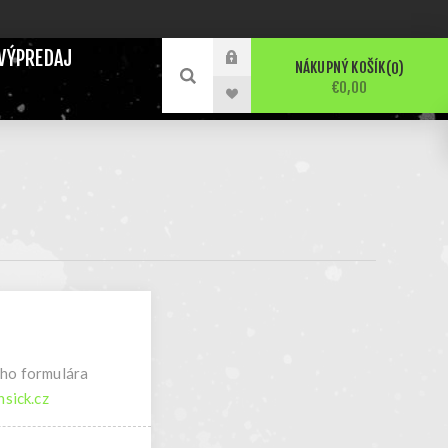
VÝPREDAJ
NÁKUPNÝ KOŠÍK
0
€0,00
ého formulára
sick.cz