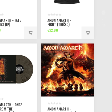
AMARTH - FATE
AMON AMARTH -
NS (LP)
FIGHT (TRIČKO)
0
€22,90
AMARTH - ONCE
FROM THE
AMON AMARTH -