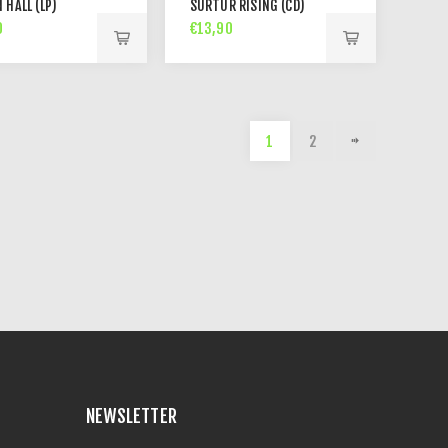
 HALL (LP)
SURTUR RISING (CD)
0
€13,90
1
2
NEWSLETTER