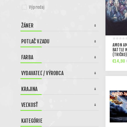
Výpredaj
ŽÁNER
POTLAČ VZADU
AMON A
BATTLE 
(TRIČKO
FARBA
€14,90
VYDAVATEĽ / VÝROBCA
KRAJINA
VEĽKOSŤ
KATEGÓRIE