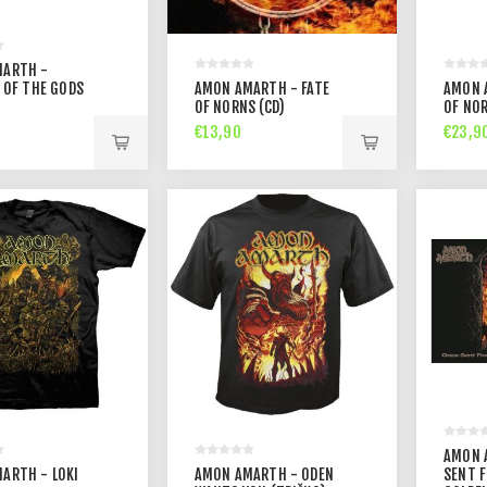
MARTH -
R OF THE GODS
AMON AMARTH - FATE
AMON 
OF NORNS (CD)
OF NOR
€13,90
€23,9
AMON 
ARTH - LOKI
AMON AMARTH - ODEN
SENT 