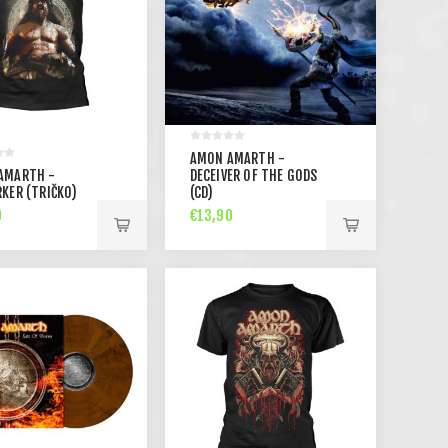
AMON AMARTH -
AMARTH -
DECEIVER OF THE GODS
KER (TRIČKO)
(CD)
0
€13,90