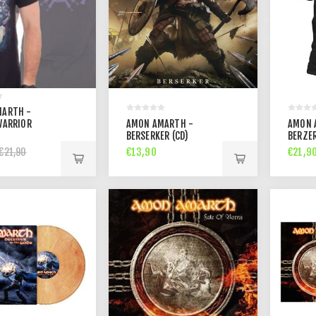
MARTH -
WARRIOR
AMON AMARTH -
AMON 
)
BERSERKER (CD)
BERZER
€13,90
€21,9
€21,90