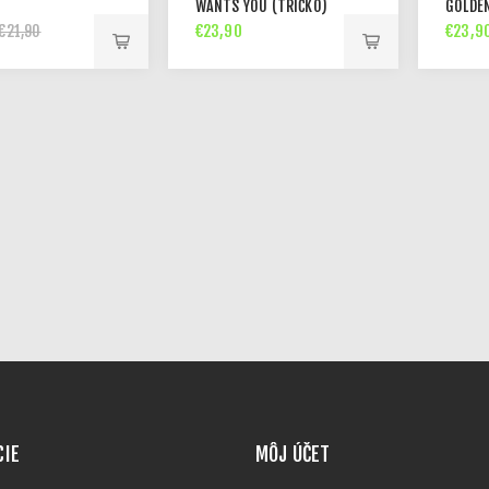
)
WANTS YOU (TRIČKO)
GOLDEN
€23,90
€23,9
€21,90
CIE
MÔJ ÚČET