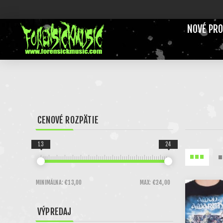
NOVÉ PR
CENOVÉ ROZPÄTIE
13
24
MINIMÁLNA:
€13,00
MAX:
€24,00
VÝPREDAJ