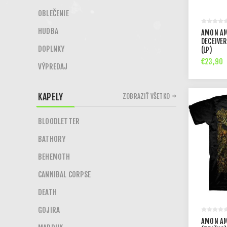
OBLEČENIE
HUDBA
AMON A
DECEIVE
DOPLNKY
(LP)
€23,90
VÝPREDAJ
KAPELY
ZOBRAZIŤ VŠETKO
BLOODLETTER
BATHORY
BEHEMOTH
CANNIBAL CORPSE
DEATH
GOJIRA
AMON AM