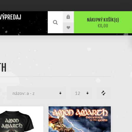
VÝPREDAJ
NÁKUPNÝ KOŠÍK
0
€0,00
TH