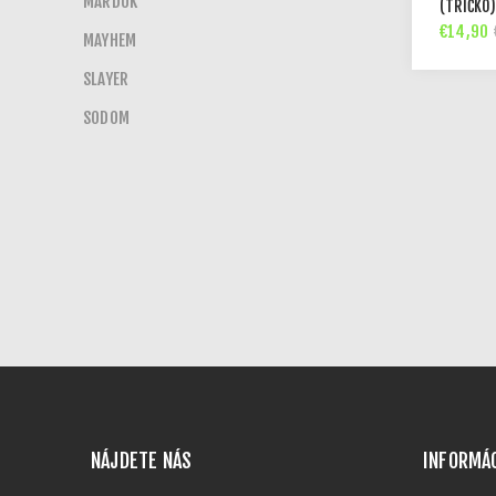
MARDUK
(TRIČKO
€14,90
MAYHEM
SLAYER
SODOM
NÁJDETE NÁS
INFORMÁ