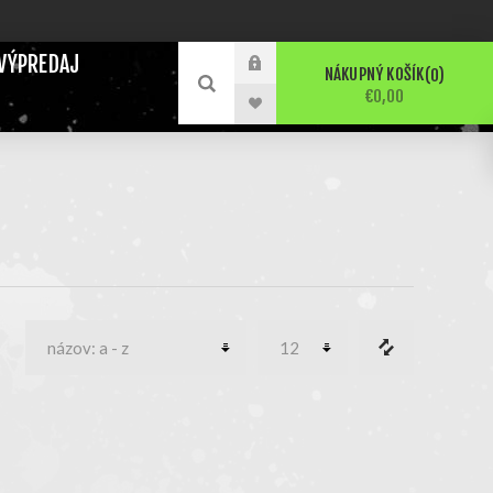
VÝPREDAJ
NÁKUPNÝ KOŠÍK
0
€0,00