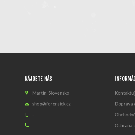
NÁJDETE NÁS
INFORMÁ
Martin, Slovensko
Kontaktuj
shop@forensick.cz
Doprava a
-
Obchodné
-
Ochrana 