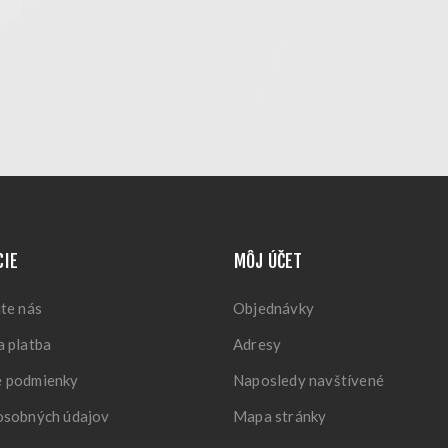
CIE
MÔJ ÚČET
te nás
Objednávky
 platba
Adresy
 podmienky
Naposledy navštívené
osobných údajov
Mapa stránky