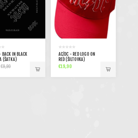
- BACK IN BLACK
AC/DC - RED LOGO ON
A (ŠATKA)
RED (ŠILTOVKA)
€19,90
€9,90