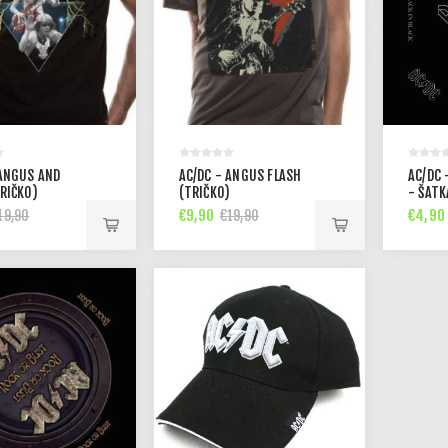
 ANGUS AND
AC/DC - ANGUS FLASH
AC/DC 
RIČKO)
(TRIČKO)
- ŠATK
€9,90
€4,90
19,90
€19,90