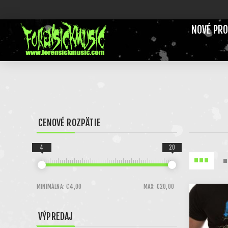
NOVÉ PR
CENOVÉ ROZPÄTIE
4
20
MINIMÁLNA:
€4,00
MAX:
€20,00
VÝPREDAJ