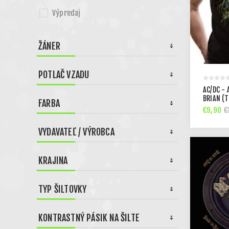
Výpredaj
ŽÁNER
POTLAČ VZADU
AC/DC -
BRIAN (T
FARBA
€9,90
€
VYDAVATEĽ / VÝROBCA
KRAJINA
TYP ŠILTOVKY
KONTRASTNÝ PÁSIK NA ŠILTE