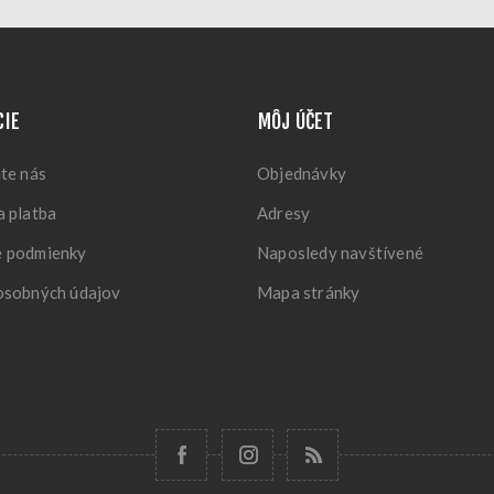
CIE
MÔJ ÚČET
te nás
Objednávky
 platba
Adresy
 podmienky
Naposledy navštívené
osobných údajov
Mapa stránky