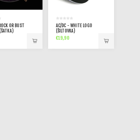
 ROCK OR BUST
AC/DC - WHITE LOGO
(ŠATKA)
(ŠILTOVKA)
€19,90