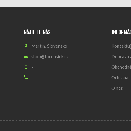
NÁJDETE NÁS
INFORMÁ
Martin, Slovensko
Kontaktuj
shop@forensick.cz
Doprava a
-
Obchodné
-
Ochrana 
O nás