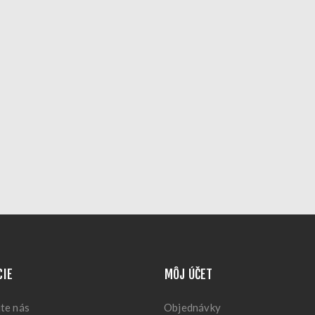
CIE
MÔJ ÚČET
te nás
Objednávky