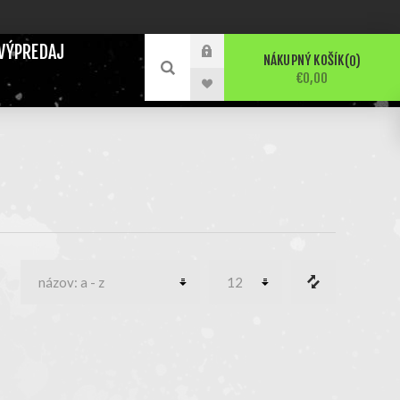
VÝPREDAJ
NÁKUPNÝ KOŠÍK
0
€0,00