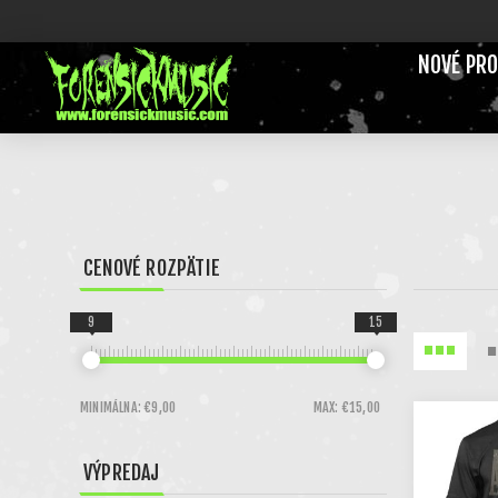
NOVÉ PR
CENOVÉ ROZPÄTIE
9
15
MINIMÁLNA:
€9,00
MAX:
€15,00
VÝPREDAJ