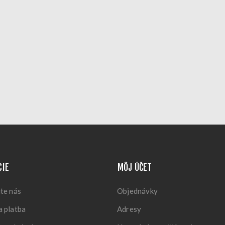
CIE
MÔJ ÚČET
te nás
Objednávky
 platba
Adresy