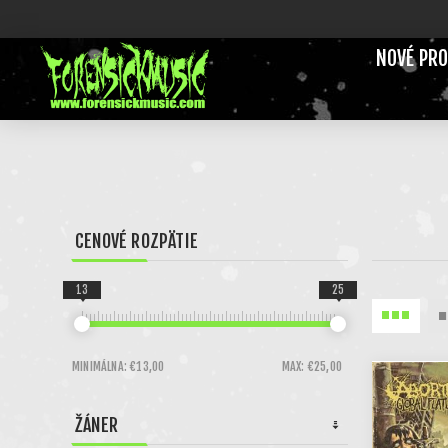
NOVÉ PR
CENOVÉ ROZPÄTIE
13
25
MINIMÁLNA:
€13,00
MAX:
€25,00
ŽÁNER