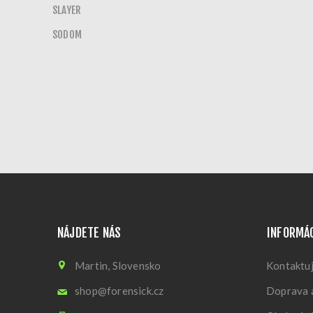
SLAYER
SODOM
NÁJDETE NÁS
INFORMÁ
Martin, Slovensko
Kontaktuj
shop@forensick.cz
Doprava a